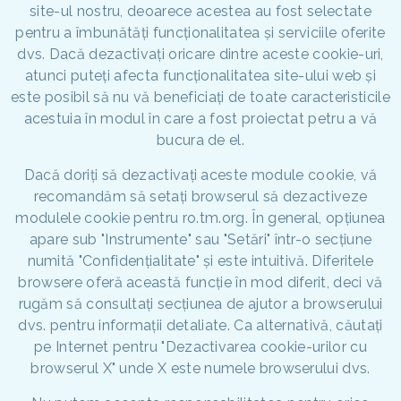
site-ul nostru, deoarece acestea au fost selectate
pentru a îmbunătăți funcționalitatea și serviciile oferite
dvs. Dacă dezactivați oricare dintre aceste cookie-uri,
atunci puteți afecta funcționalitatea site-ului web și
este posibil să nu vă beneficiați de toate caracteristicile
acestuia în modul în care a fost proiectat petru a vă
bucura de el.
Dacă doriți să dezactivați aceste module cookie, vă
recomandăm să setați browserul să dezactiveze
modulele cookie pentru ro.tm.org. În general, opțiunea
apare sub "Instrumente" sau "Setări" într-o secțiune
numită "Confidențialitate" și este intuitivă. Diferitele
browsere oferă această funcție în mod diferit, deci vă
rugăm să consultați secțiunea de ajutor a browserului
dvs. pentru informații detaliate. Ca alternativă, căutați
pe Internet pentru "Dezactivarea cookie-urilor cu
browserul X" unde X este numele browserului dvs.