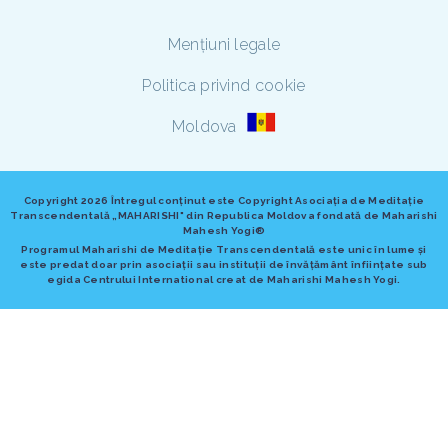
Mențiuni legale
Politica privind cookie
Moldova
Copyright
2026 Întregul conținut este Copyright Asociația de Meditație
Transcendentală „MAHARISHI" din Republica Moldova fondată de Maharishi
Mahesh Yogi®
Programul Maharishi de Meditație Transcendentală este unic în lume și
este predat doar prin asociații sau instituții de învățământ înființate sub
egida Centrului International creat de Maharishi Mahesh Yogi.