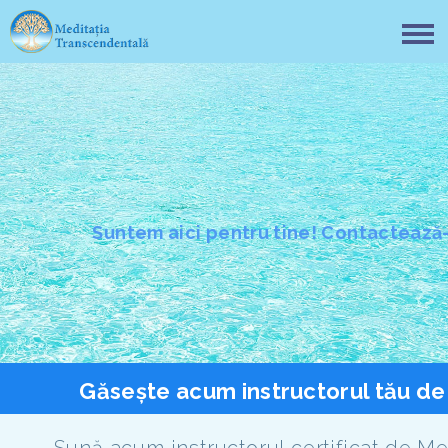
Suntem aici pentru tine! Contactează
Găsește acum instructorul tău d
Sună acum instructorul certificat de Me