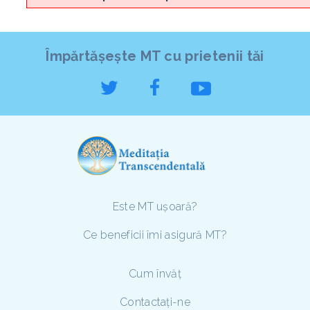
Împărtășește MT cu prietenii tăi
Este MT ușoară?
Ce beneficii îmi asigură MT?
Cum învăț
Contactați-ne