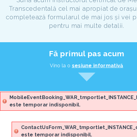
Transcedentală cel mai apropiat de orașul
completează formularul de mai jos și vei p
pentru mai multe detalii.
Fă primul pas acum
Vino la o
sesiune informativă
MobileEventBooking_WAR_tmportlet_INSTANCE_
este temporar indisponibil.
ContactUsForm_WAR_tmportlet_INSTANCE_
este temporar indisponibil.