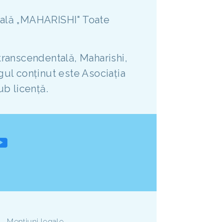
ntală „MAHARISHI" Toate
transcendentală, Maharishi,
gul conținut este Asociația
b licență.
Mențiuni legale