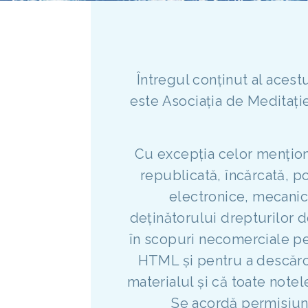
Întregul conținut al acest
este Asociația de Meditați
Cu excepția celor menționa
republicată, încărcată, po
electronice, mecanice
deținătorului drepturilor 
în scopuri necomerciale pe
HTML și pentru a descărca
materialul și că toate notel
Se acordă permisiun