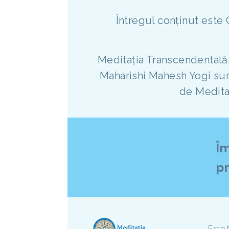
Întregul conținut este
Meditația Transcendentală,
Maharishi Mahesh Yogi sunt
de Medita
Î
pr
Este