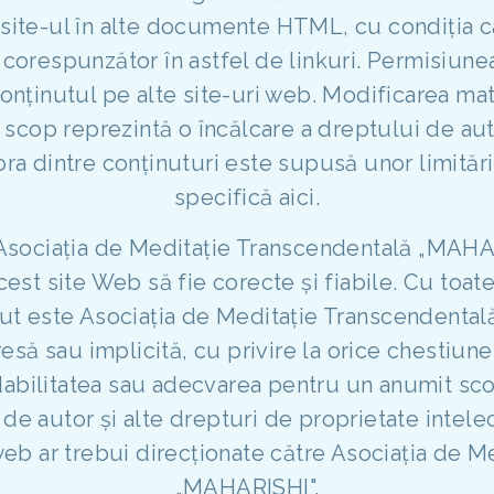
site-ul în alte documente HTML, cu condiția c
corespunzător în astfel de linkuri. Permisiune
onținutul pe alte site-uri web. Modificarea mate
t scop reprezintă o încălcare a dreptului de aut
nora dintre conținuturi este supusă unor limită
specifică aici.
 Asociația de Meditație Transcendentală „MAHA
cest site Web să fie corecte și fiabile. Cu toat
nut este Asociația de Meditație Transcendenta
esă sau implicită, cu privire la orice chestiun
andabilitatea sau adecvarea pentru un anumit sco
 de autor și alte drepturi de proprietate intel
web ar trebui direcționate către Asociația de 
„MAHARISHI".