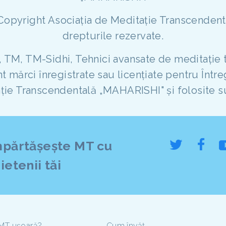
 Copyright Asociația de Meditație Transcende
drepturile rezervate.
 TM, TM-Sidhi, Tehnici avansate de meditație 
 mărci înregistrate sau licențiate pentru Între
ție Transcendentală „MAHARISHI" și folosite su
mpărtășește MT cu
ietenii tăi
 MT ușoară?
Cum învăț