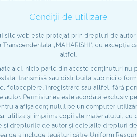
Condiții de utilizare
ui site web este protejat prin drepturi de autor
e Transcendentală „MAHARISHI", cu excepția caz
altfel.
te aici, nicio parte din aceste conținuturi nu p
stată, transmisă sau distribuită sub nici o for
, fotocopiere, înregistrare sau altfel, fără pe
de autor. Permisiunea este acordată exclusiv pe
ntru a afișa conținutul pe un computer utiliz
, utiliza și imprima copii ale materialului, cu 
e și drepturile de autor și celelalte drepturi de
ea de a include legături către Uniform Resour