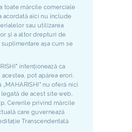
a toate mărcile comerciale
a acordată aici nu include
rialelor sau utilizarea
or și a altor drepturi de
ri suplimentare așa cum se
RISHI" intenționează ca
e acestea, pot apărea erori.
lă „MAHARISHI" nu oferă nici
e legată de acest site web,
p. Cererile privind mărcile
ectuală care guvernează
Meditație Transcendentală